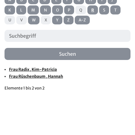
K
L
M
N
O
P
Q
R
S
T
U
V
W
X
Y
Z
A-Z
Frau
Radix
, Kim-Patricia
Frau
Rüschenbaum
, Hannah
Elemente
1 bis 2
von
2