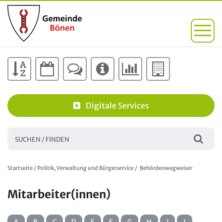
Digitale Services
Startseite
/
Politik, Verwaltung und Bürgerservice
/
Behördenwegweiser
Mitarbeiter(innen)
A
B
C
D
E
F
G
H
I
J