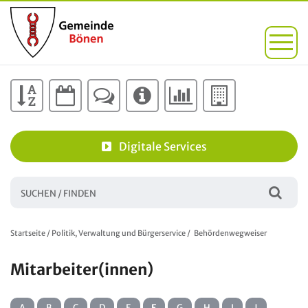
Digitale Services
Startseite
/
Politik, Verwaltung und Bürgerservice
/
Behördenwegweiser
Mitarbeiter(innen)
A
B
C
D
E
F
G
H
I
J