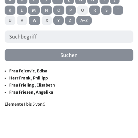
K
L
M
N
O
P
Q
R
S
T
U
V
W
X
Y
Z
A-Z
Frau
Fejzovic
, Edisa
Herr
Frank
, Phillipp
Frau
Frieling
, Elisabeth
Frau
Friesen
, Angelika
Elemente
1 bis 5
von
5