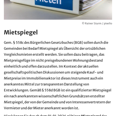
© Rainer Sturm / pixelio
Mietspiegel
Gem. § 558c des Bürgerlichen Gesetzbuches (BGB) sollen durch die
Gemeinden bei Bedarf Mietspiegel als Übersicht der ortsüblichen
Vergleichsmieten erstellt werden. Sie sollen dazu beitragen, das
Mietpreisgefüge im nicht preisgebundenen Wohnungsbestand
einheitlich und offen darzustellen. Im Kontext der aktuellen
gesellschaftspolitischen Diskussionen um steigende Kauf- und
Mietpreise im Immobiliensektor ist dieses Instrument auch ein
anerkanntes Mittel zur transparenten Darstellung von
Entwicklungen. Gemäß § 558d BGB ist ein qualifizierter Mietspiegel
ein nach anerkannten wissenschaftlichen Grundsätzen erstellter
Mietspiegel, der von der Gemeinde und von Interessenvertretern der
Vermieter und der Mieter anerkannt worden ist.