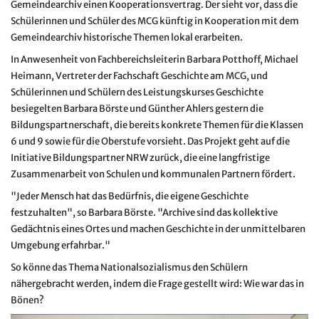
Gemeindearchiv einen Kooperationsvertrag. Der sieht vor, dass die
Schülerinnen und Schüler des MCG künftig in Kooperation mit dem
Gemeindearchiv historische Themen lokal erarbeiten.
In Anwesenheit von Fachbereichsleiterin Barbara Potthoff, Michael
Heimann, Vertreter der Fachschaft Geschichte am MCG, und
Schülerinnen und Schülern des Leistungskurses Geschichte
besiegelten Barbara Börste und Günther Ahlers gestern die
Bildungspartnerschaft, die bereits konkrete Themen für die Klassen
6 und 9 sowie für die Oberstufe vorsieht. Das Projekt geht auf die
Initiative Bildungspartner NRW zurück, die eine langfristige
Zusammenarbeit von Schulen und kommunalen Partnern fördert.
"Jeder Mensch hat das Bedürfnis, die eigene Geschichte
festzuhalten", so Barbara Börste. "Archive sind das kollektive
Gedächtnis eines Ortes und machen Geschichte in der unmittelbaren
Umgebung erfahrbar."
So könne das Thema Nationalsozialismus den Schülern
nähergebracht werden, indem die Frage gestellt wird: Wie war das in
Bönen?