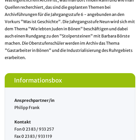
Was eigentlich ein Archiv ist, was man dort finden kann und wie man
Quellen recherchiert, das sind die geplanten Themen bei
Archivführungen für die Jahrgangsstufe 6 - angebunden an den
Vorkurs "Was ist Geschichte". Die Jahrgangsstufe Neun wird sich mit
dem Thema "Wie lebten Juden in Bönen" beschäftigen und dabei
auch einen Rundgang zu den "Stolpersteinen" mit Barbara Börste
machen. Die Oberstufenschüler werden im Archiv das Thema
"Gastarbeiter in Bönen" und die Industrialisierung des Ruhrgebiets
erarbeiten.
Informationsbox
Ansprechpartner/in
Philipp Frank
Kontakt
Fon 0 23 83 / 933 257
Fax 0 23 83 / 933 119