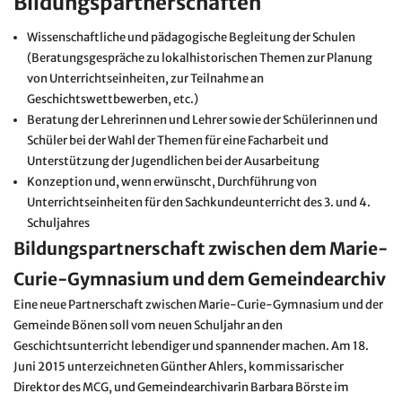
Bildungspartnerschaften
Wissenschaftliche und pädagogische Begleitung der Schulen
(Beratungsgespräche zu lokalhistorischen Themen zur Planung
von Unterrichtseinheiten, zur Teilnahme an
Geschichtswettbewerben, etc.)
Beratung der Lehrerinnen und Lehrer sowie der Schülerinnen und
Schüler bei der Wahl der Themen für eine Facharbeit und
Unterstützung der Jugendlichen bei der Ausarbeitung
Konzeption und, wenn erwünscht, Durchführung von
Unterrichtseinheiten für den Sachkundeunterricht des 3. und 4.
Schuljahres
Bildungspartnerschaft zwischen dem Marie-
Curie-Gymnasium und dem Gemeindearchiv
Eine neue Partnerschaft zwischen Marie-Curie-Gymnasium und der
Gemeinde Bönen soll vom neuen Schuljahr an den
Geschichtsunterricht lebendiger und spannender machen. Am 18.
Juni 2015 unterzeichneten Günther Ahlers, kommissarischer
Direktor des MCG, und Gemeindearchivarin Barbara Börste im