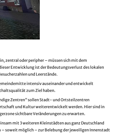
n, zentral oder peripher – müssen sich mit dem
ieser Entwicklung ist der Bedeutungsverlust des lokalen
 Besucherzahlen und Leerstände.
emeindemitte intensiv auseinander und entwickelt
thaltsqualität zum Ziel haben.
dige Zentren“ sollen Stadt- und Ortsteilzentren
rtschaft und Kultur weiterentwickelt werden. Hier sind in
erzone sichtbare Veränderungen zu erwarten.
einsam mit 3 weiteren Kleinstädten aus ganz Deutschland
– soweit möglich – zur Belebung der jeweiligen Innenstadt