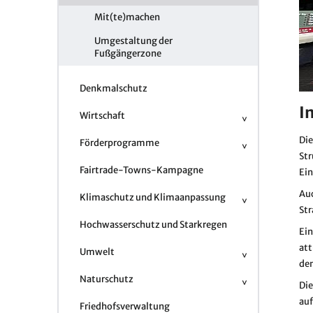
Mit(te)machen
Umgestaltung der
Fußgängerzone
Denkmalschutz
I
Wirtschaft
Die
Förderprogramme
Str
Fairtrade-Towns-Kampagne
Ein
Auc
Klimaschutz und Klimaanpassung
Str
Hochwasserschutz und Starkregen
Ein
att
Umwelt
de
Naturschutz
Di
auf
Friedhofsverwaltung