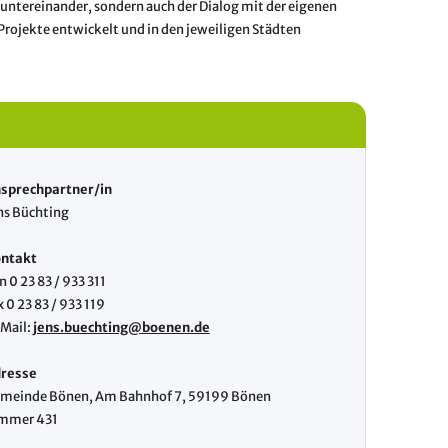
e untereinander, sondern auch der Dialog mit der eigenen
rojekte entwickelt und in den jeweiligen Städten
sprechpartner/in
ns Büchting
ntakt
n 0 23 83 / 933 311
x 0 23 83 / 933 119
Mail:
jens.buechting@boenen.de
resse
meinde Bönen, Am Bahnhof 7, 59199 Bönen
mmer 431