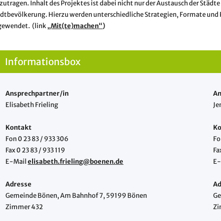
zutragen. Inhalt des Projektes ist dabei nicht nur der Austausch der Städt
dtbevölkerung. Hierzu werden unterschiedliche Strategien, Formate und P
gewendet. (link
„Mit(te)machen“
)
Informationsbox
Ansprechpartner/in
An
Elisabeth Frieling
Je
Kontakt
Ko
Fon 0 23 83 / 933 306
Fo
Fax 0 23 83 / 933 119
Fa
E-Mail
elisabeth.frieling@boenen.de
E-
Adresse
Ad
Gemeinde Bönen, Am Bahnhof 7, 59199 Bönen
Ge
Zimmer 432
Zi