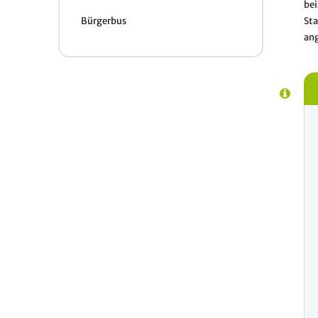
bei
Sta
Bürgerbus
an