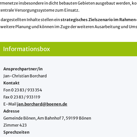
rmenetze insbesondere in dicht bebauten Gebieten ausgebaut werden, k
zentrale Versorgungssysteme zum Einsatz.
 dargestellten Inhalte stellen ein
strategisches Zielszenario im Rahmen
 weitere Planung und können im Zuge der weiteren Ausarbeitung und Um
Informationsbox
Ansprechpartner/in
Jan-Christian Borchard
Kontakt
Fon 0 23 83 / 933 354
Fax 0 23 83 / 933 119
E-Mail
jan.borchard@boenen.de
Adresse
Gemeinde Bönen, Am Bahnhof 7, 59199 Bönen
Zimmer 423
Sprechzeiten