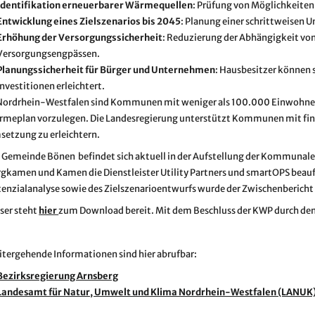
Identifikation erneuerbarer Wärmequellen
: Prüfung von Möglichkeite
Entwicklung eines Zielszenarios bis 2045
: Planung einer schrittweisen
Erhöhung der Versorgungssicherheit
: Reduzierung der Abhängigkeit vo
Versorgungsengpässen.
Planungssicherheit für Bürger und Unternehmen
: Hausbesitzer können 
Investitionen erleichtert.
Nordrhein-Westfalen sind Kommunen mit weniger als 100.000 Einwohnern 
rmeplan vorzulegen. Die Landesregierung unterstützt Kommunen mit fin
etzung zu erleichtern.
 Gemeinde Bönen befindet sich aktuell in der Aufstellung der Kommuna
gkamen und Kamen die Dienstleister Utility Partners und smartOPS beauf
enzialanalyse sowie des Zielszenarioentwurfs wurde der Zwischenbericht 
ser steht
hier
zum Download bereit. Mit dem Beschluss der KWP durch den
tergehende Informationen sind hier abrufbar:
Bezirksregierung Arnsberg
Landesamt für Natur, Umwelt und Klima Nordrhein-Westfalen (LANUK