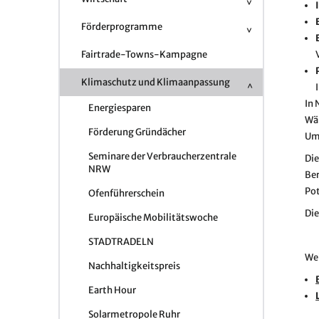
Förderprogramme
Fairtrade-Towns-Kampagne
Klimaschutz und Klimaanpassung
In 
Energiesparen
Wä
Förderung Gründächer
Ums
Seminare der Verbraucherzentrale
Die
NRW
Ber
Pot
Ofenführerschein
Die
Europäische Mobilitätswoche
STADTRADELN
Wei
Nachhaltigkeitspreis
Earth Hour
Solarmetropole Ruhr