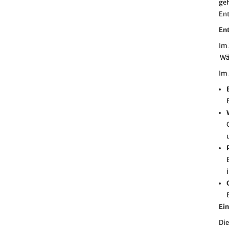
geh
En
En
Im 
Wär
Im 
Ei
Die