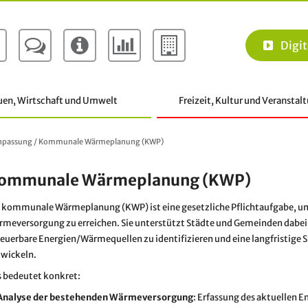
Digit
uen, Wirtschaft und Umwelt
Freizeit, Kultur und Veranstal
anpassung
/
Kommunale Wärmeplanung (KWP)
ommunale Wärmeplanung (KWP)
 kommunale Wärmeplanung (KWP) ist eine gesetzliche Pflichtaufgabe, um
meversorgung zu erreichen. Sie unterstützt Städte und Gemeinden dabei, 
euerbare Energien/Wärmequellen zu identifizieren und eine langfristige 
twickeln.
 bedeutet konkret:
Analyse der bestehenden Wärmeversorgung
: Erfassung des aktuellen 