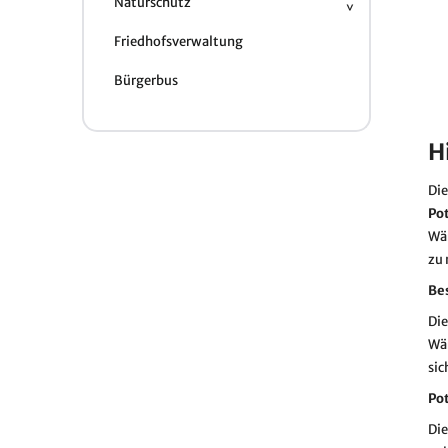
Naturschutz
Friedhofsverwaltung
Bürgerbus
H
Di
Po
Wä
zu
Be
Die
Wär
sic
Po
Die