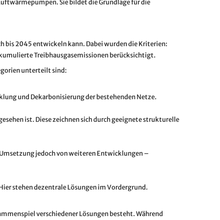
uftwärmepumpen. Sie bildet die Grundlage für die
ch bis 2045 entwickeln kann. Dabei wurden die Kriterien:
kumulierte Treibhausgasemissionen berücksichtigt.
egorien unterteilt sind:
wicklung und Dekarbonisierung der bestehenden Netze.
sehen ist. Diese zeichnen sich durch geeignete strukturelle
n Umsetzung jedoch von weiteren Entwicklungen –
 Hier stehen dezentrale Lösungen im Vordergrund.
usammenspiel verschiedener Lösungen besteht. Während