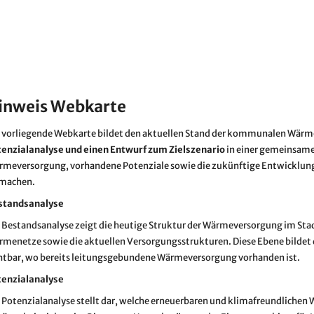
inweis Webkarte
e vorliegende Webkarte bildet den aktuellen Stand der kommunalen Wär
tenzialanalyse und einen Entwurf zum Zielszenario
in einer gemeinsamen
rmeversorgung, vorhandene Potenziale sowie die zukünftige Entwicklun
 machen.
standsanalyse
 Bestandsanalyse zeigt die heutige Struktur der Wärmeversorgung im St
menetze sowie die aktuellen Versorgungsstrukturen. Diese Ebene bildet d
htbar, wo bereits leitungsgebundene Wärmeversorgung vorhanden ist.
tenzialanalyse
 Potenzialanalyse stellt dar, welche erneuerbaren und klimafreundlichen