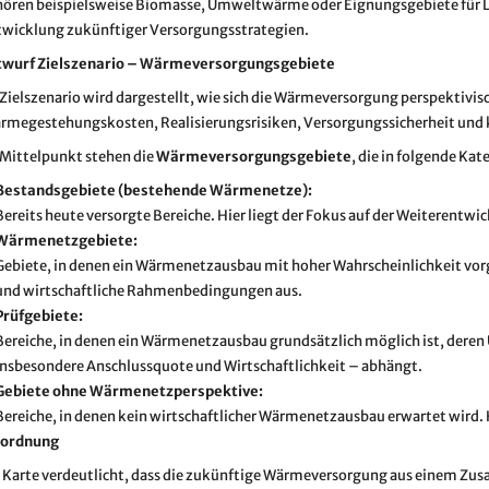
ören beispielsweise Biomasse, Umweltwärme oder Eignungsgebiete für L
twicklung zukünftiger Versorgungsstrategien.
twurf Zielszenario – Wärmeversorgungsgebiete
Zielszenario wird dargestellt, wie sich die Wärmeversorgung perspektivis
megestehungskosten, Realisierungsrisiken, Versorgungssicherheit und 
Mittelpunkt stehen die
Wärmeversorgungsgebiete
, die in folgende Kat
Bestandsgebiete (bestehende Wärmenetze):
Bereits heute versorgte Bereiche. Hier liegt der Fokus auf der Weiterent
Wärmenetzgebiete:
Gebiete, in denen ein Wärmenetzausbau mit hoher Wahrscheinlichkeit vorge
und wirtschaftliche Rahmenbedingungen aus.
Prüfgebiete:
Bereiche, in denen ein Wärmenetzausbau grundsätzlich möglich ist, dere
insbesondere Anschlussquote und Wirtschaftlichkeit – abhängt.
Gebiete ohne Wärmenetzperspektive:
Bereiche, in denen kein wirtschaftlicher Wärmenetzausbau erwartet wird.
nordnung
 Karte verdeutlicht, dass die zukünftige Wärmeversorgung aus einem Z