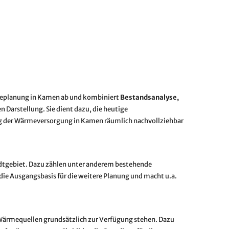
meplanung in Kamen ab und kombiniert
Bestandsanalyse,
 Darstellung. Sie dient dazu, die heutige
g der Wärmeversorgung in Kamen räumlich nachvollziehbar
adtgebiet. Dazu zählen unter anderem bestehende
ie Ausgangsbasis für die weitere Planung und macht u.a.
 Wärmequellen grundsätzlich zur Verfügung stehen. Dazu