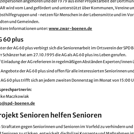
zelpersonen angehören und der 1979 aus einer Projektarbeit der Dortmund
AR wird vom Land gefördert und unterstützt über Kommunen, Vereine un
bsthilfegruppen und -netzen für Menschen in der Lebensmitte und im Vo
ädten und Gemeinden.
tere Informationen unter:
www.zwar-boenen.de
G 60 plus
ter der AG 60 plus verbirgt sich die Seniorenarbeit im Ortsverein der SPD 
r Schänzer hat am 27.10.1995 die AG als AG 60 plus ins Leben gerufen.
 Einladung der AG referieren in regelmäßigen Abständen Experten/innen ü
 Angebote der AG 60 plus sind offen für alle interessierten Seniorinnen und
 AG 60 plus trifft sich an jedem zweiten Donnerstag im Monat von 15:00 Uh
sprechpartnerin:
rike Maczkowiak
fo@spd-boenen.de
rojekt Senioren helfen Senioren
Straftaten gegen Seniorinnen und Senioren im Vorfeld zu verhindern und
 Senioren zu stärken, entwickelt die Polizei Konzepte und Maßnahmen im