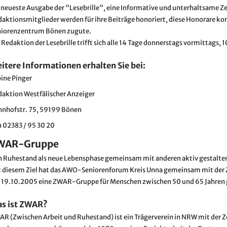
 neueste Ausgabe der "Lesebrille", eine Informative und unterhaltsame Z
aktionsmitglieder werden für ihre Beiträge honoriert, diese Honorare 
niorenzentrum Bönen zugute.
 Redaktion der Lesebrille trifft sich alle 14 Tage donnerstags vormittags,
itere Informationen erhalten Sie bei:
ine Pinger
aktion Westfälischer Anzeiger
hnhofstr. 75, 59199 Bönen
 02383 / 95 30 20
WAR-Gruppe
 Ruhestand als neue Lebensphase gemeinsam mit anderen aktiv gestalte
t diesem Ziel hat das AWO-Seniorenforum Kreis Unna gemeinsam mit de
 19.10.2005 eine ZWAR-Gruppe für Menschen zwischen 50 und 65 Jahren
s ist ZWAR?
R (Zwischen Arbeit und Ruhestand) ist ein Trägerverein in NRW mit der 