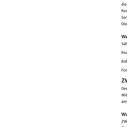
die
Red
Se
Die
We
Sab
Red
Ba
Fon
Z
Den
Mi
am
Wa
ZWA