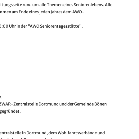
eitungsseite rund um alle Themen eines Seniorenlebens. Alle
kommen am Ende eines jeden Jahres dem AWO-
 10:00 Uhr in der "AWO Seniorentagesstätte".
n.
r ZWAR-Zentralstelle Dortmund und der Gemeinde Bönen
 gegründet.
Zentralstelle in Dortmund, dem Wohlfahrtsverbände und