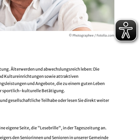
© Photographee / Fotolia.com
tung. Älterwerden und abwechslungsreich leben: Die
nd Kultureinrichtungen sowie attraktiven
ungsleistungen und Angebote, die zu einem guten Leben
r sportlich-kulturelle Betätigung.
d gesellschaftliche Teilhabe oder lesen Sie direkt weiter
e eigene Seite, die "Lesebrille", in der Tageszeitung an.
zeigers den Seniorinnen und Senioren in unserer Gemeinde