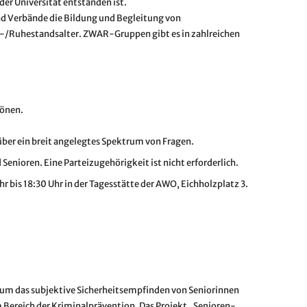
er Universität entstanden ist.
d Verbände die Bildung und Begleitung von
r-/Ruhestandsalter. ZWAR-Gruppen gibt es in zahlreichen
Bönen.
ber ein breit angelegtes Spektrum von Fragen.
 Senioren. Eine Parteizugehörigkeit ist nicht erforderlich.
r bis 18:30 Uhr in der Tagesstätte der AWO, Eichholzplatz 3.
 um das subjektive Sicherheitsempfinden von Seniorinnen
 Bereich der Kriminalprävention. Das Projekt „Senioren-