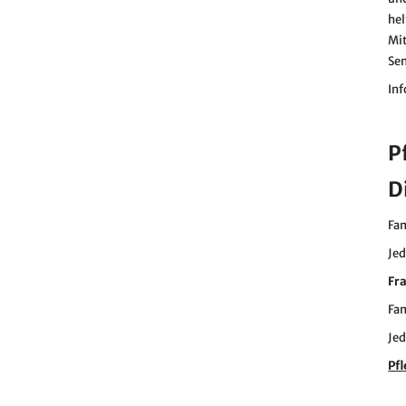
hel
Mit
Sen
Inf
P
D
Fam
Jed
Fr
Fam
Jed
Pf