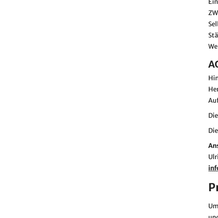
Ein
ZW
Sel
St
Wei
A
Hin
Her
Auf
Die
Die
An
Ul
in
P
Um 
und