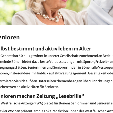
enioren
lbst bestimmt und aktiv leben im Alter
 Generation 60 plus gewinnt in unserer Gesellschaft zunehmend an Bedeu
einde Bönen bietet dazu beste Voraussetzungen mit Sport-, Freizeit- u
egnungsstätten. Seniorinnen und Senioren finden in Bönen alle Versorg
ören, insbesondere im Hinblick auf aktives Engagement, Geselligkeit ode
ormieren Sie sich auf den Unterseiten themenbezogen über Einrichtungen un
lebenswerten Aktivitäten für Senioren.
nioren machen Zeitung „Lesebrille“
 Westfälische Anzeiger (WA) bietet für Bönens Seniorinnen und Senioren ein
e vier Wochen präsentiert die Lokalredaktion Bönen des Westfälischen An