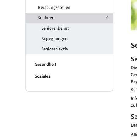
Beratungsstellen
Senioren
Seniorenbeirat
Begegnungen
S
Senioren aktiv
Se
Gesundheit
Die
Gem
Soziales
Beg
geh
Inf
zu 
Se
Der
All