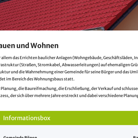
auen und Wohnen
 allem das Errichten baulicher Anlagen (Wohngebäude, Geschäftsläden, In
rastruktur (Straßen, Stromkabel, Abwasserleitungen) auf ehemaligen Grün
uktur und die Wahrnehmung einer Gemeinde für seine Bürger und das Umla
det im Bereich des Wohnungsbaus statt.
 Planung, die Baureifmachung, die Erschließung, der Verkauf und schluss
zess, der sich über mehrere Jahre erstreckt und dabei verschiedene Planun
Informationsbox
Gemeinde Bönen
Ba