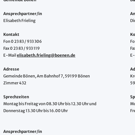
Ansprechpartner/in
An
Elisabeth Frieling
Di
Kontakt
Ko
Fon 0 23 83 / 933 306
Fo
Fax 0 23 83 / 933 119
Fa
E-Mail
elisabeth.frieling@boenen.de
E-
Adresse
Ad
Gemeinde Bönen, Am Bahnhof 7, 59199 Bönen
Kr
Zimmer 432
59
Sprechzeiten
Sp
Montag bis Freitag von 08.30 Uhr bis 12.30 Uhr und
Mo
Donnerstag 13.30 Uhr bis 16.00 Uhr
Fr
Ansprechpartner/in