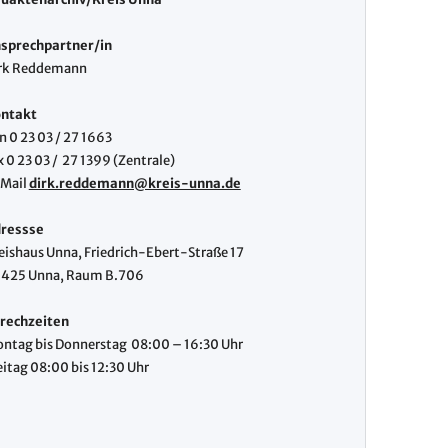
sprechpartner/in
rk Reddemann
ntakt
n 0 23 03 / 27 1663
x 0 23 03 / 27 1399 (Zentrale)
Mail
dirk.reddemann@kreis-unna.de
ressse
eishaus Unna, Friedrich-Ebert-Straße 17
425 Unna, Raum B.706
rechzeiten
ntag bis Donnerstag 08:00 – 16:30 Uhr
eitag 08:00 bis 12:30 Uhr