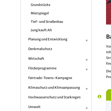
Grundstücke
Mietspiegel
Tief- und Straßenbau
Jung kauft Alt
B
Planung und Entwicklung
Vor
Denkmalschutz
Inf
Str
Wirtschaft
fin
Förderprogramme
Die
Pro
Fairtrade-Towns-Kampagne
Klimaschutz und Klimaanpassung
Hochwasserschutz und Starkregen
Umwelt