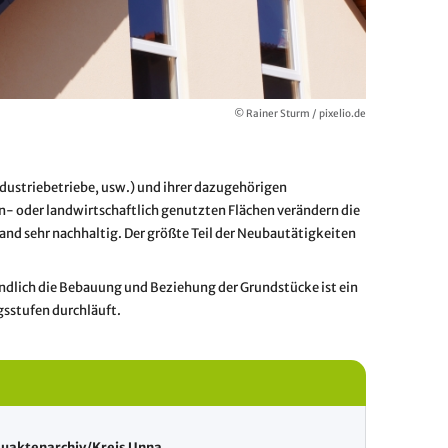
© Rainer Sturm / pixelio.de
dustriebetriebe, usw.) und ihrer dazugehörigen
- oder landwirtschaftlich genutzten Flächen verändern die
nd sehr nachhaltig. Der größte Teil der Neubautätigkeiten
endlich die Bebauung und Beziehung der Grundstücke ist ein
gsstufen durchläuft.
uaktenarchiv/Kreis Unna