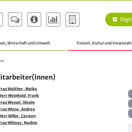
Digit
uen, Wirtschaft und Umwelt
Freizeit, Kultur und Veranstal
ser
itarbeiter(innen)
Frau
Walther
, Meike
Herr
Weinhold
, Frank
Frau
Wessel
, Nicole
Frau
Wiese
, Andrea
Herr
Wilke
, Carsten
Frau
Wilmes
, Nadine