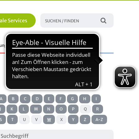
ale Services
tungen
Familie, Bildung und Soziales
A
B
C
D
E
F
G
H
I
J
K
L
M
N
O
P
Q
R
S
T
U
V
W
X
Y
Z
A-Z