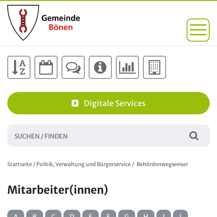
Digitale Services
Startseite
/
Politik, Verwaltung und Bürgerservice
/
Behördenwegweiser
Mitarbeiter(innen)
A
B
C
D
E
F
G
H
I
J