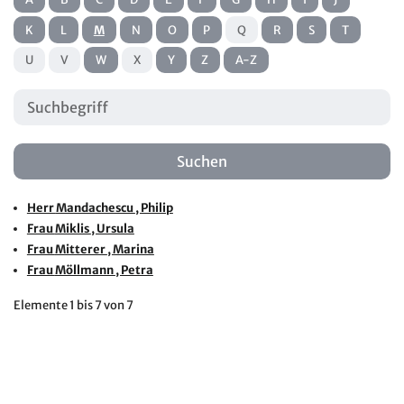
K
L
M
N
O
P
Q
R
S
T
U
V
W
X
Y
Z
A-Z
Herr
Mandachescu
, Philip
Frau
Miklis
, Ursula
Frau
Mitterer
, Marina
Frau
Möllmann
, Petra
Elemente
1 bis 7
von
7