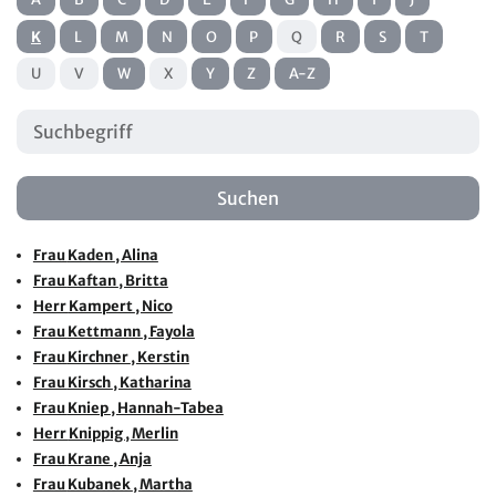
K
L
M
N
O
P
Q
R
S
T
U
V
W
X
Y
Z
A-Z
Frau
Kaden
, Alina
Frau
Kaftan
, Britta
Herr
Kampert
, Nico
Frau
Kettmann
, Fayola
Frau
Kirchner
, Kerstin
Frau
Kirsch
, Katharina
Frau
Kniep
, Hannah-Tabea
Herr
Knippig
, Merlin
Frau
Krane
, Anja
Frau
Kubanek
, Martha