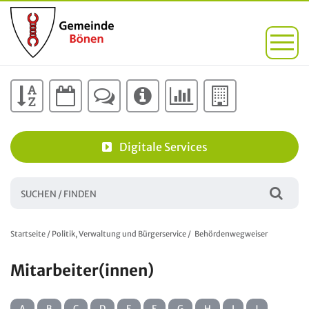
Digitale Services
Startseite
/
Politik, Verwaltung und Bürgerservice
/
Behördenwegweiser
Mitarbeiter(innen)
A
B
C
D
E
F
G
H
I
J