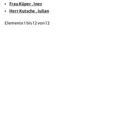
Frau
Küper
, Ines
Herr
Kutsche
, Julian
Elemente
1 bis 12
von
12