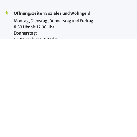
Öffnungszeiten Soziales und Wohngeld
Montag, Dienstag, Donnerstag und Freitag:
8.30 Uhr bis 12.30 Uhr
Donnerstag:
13.30 Uhr bis 16.00 Uhr
Mittwoch:
geschlossen
Öffnungszeiten des Standesamts
Montag bis Freitag:
8.30 Uhr bis 12.30 Uhr
Jeden 1. und 3. Donnerstag im Monat:
16.00 Uhr bis 18.00 Uhr nach Absprache
Information
Impressum
Datenschutz