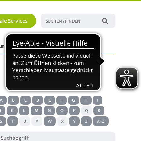
ale Services
tungen
Familie, Bildung und Soziales
A
B
C
D
E
F
G
H
I
J
K
L
M
N
O
P
Q
R
S
T
U
V
W
X
Y
Z
A-Z