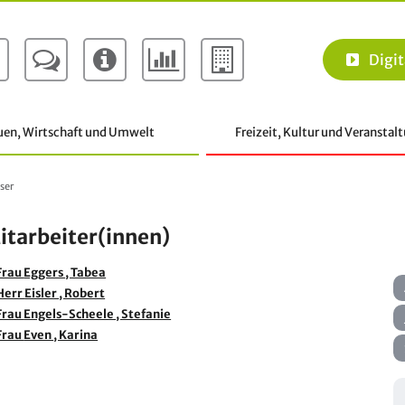
Digit
uen, Wirtschaft und Umwelt
Freizeit, Kultur und Veranstal
ser
itarbeiter(innen)
Frau
Eggers
, Tabea
Herr
Eisler
, Robert
Frau
Engels-Scheele
, Stefanie
Frau
Even
, Karina