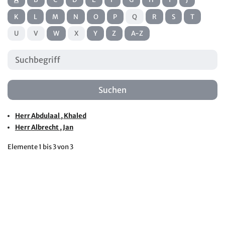
K
L
M
N
O
P
Q
R
S
T
U
V
W
X
Y
Z
A-Z
Herr
Abdulaal
, Khaled
Herr
Albrecht
, Jan
Elemente
1 bis 3
von
3