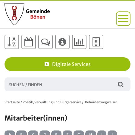
Digitale Services
Startseite
/
Politik, Verwaltung und Bürgerservice
/
Behördenwegweiser
Mitarbeiter(innen)
A
B
C
D
E
F
G
H
I
J