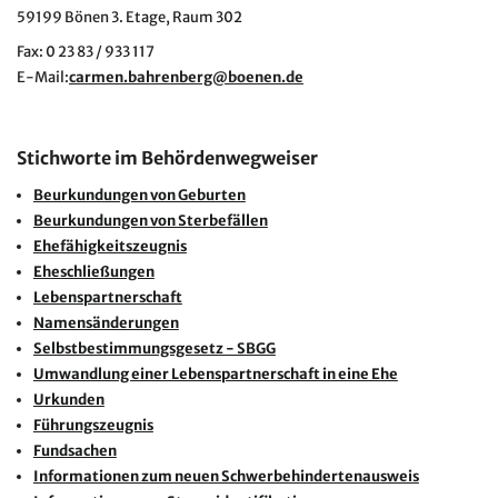
59199 Bönen 3. Etage, Raum 302
Fax: 0 23 83 / 933 117
E-Mail:
carmen.bahrenberg@boenen.de
Stichworte im Behördenwegweiser
Beurkundungen von Geburten
Beurkundungen von Sterbefällen
Ehefähigkeitszeugnis
Eheschließungen
Lebenspartnerschaft
Namensänderungen
Selbstbestimmungsgesetz - SBGG
Umwandlung einer Lebenspartnerschaft in eine Ehe
Urkunden
Führungszeugnis
Fundsachen
Informationen zum neuen Schwerbehindertenausweis