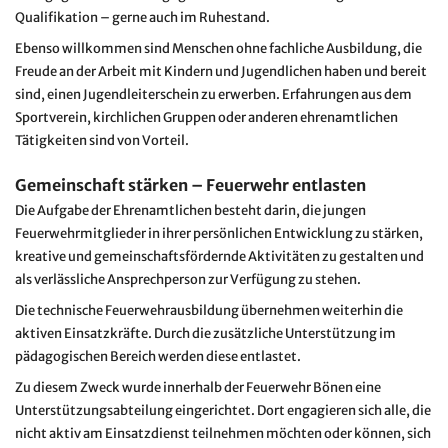
Qualifikation – gerne auch im Ruhestand.
Ebenso willkommen sind Menschen ohne fachliche Ausbildung, die
Freude an der Arbeit mit Kindern und Jugendlichen haben und bereit
sind, einen Jugendleiterschein zu erwerben. Erfahrungen aus dem
Sportverein, kirchlichen Gruppen oder anderen ehrenamtlichen
Tätigkeiten sind von Vorteil.
Gemeinschaft stärken – Feuerwehr entlasten
Die Aufgabe der Ehrenamtlichen besteht darin, die jungen
Feuerwehrmitglieder in ihrer persönlichen Entwicklung zu stärken,
kreative und gemeinschaftsfördernde Aktivitäten zu gestalten und
als verlässliche Ansprechperson zur Verfügung zu stehen.
Die technische Feuerwehrausbildung übernehmen weiterhin die
aktiven Einsatzkräfte. Durch die zusätzliche Unterstützung im
pädagogischen Bereich werden diese entlastet.
Zu diesem Zweck wurde innerhalb der Feuerwehr Bönen eine
Unterstützungsabteilung eingerichtet. Dort engagieren sich alle, die
nicht aktiv am Einsatzdienst teilnehmen möchten oder können, sich